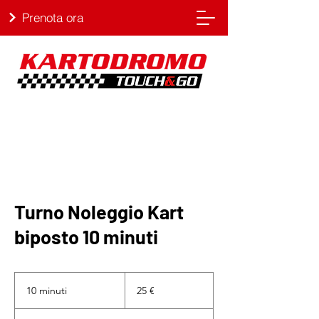
Prenota ora
Turno Noleggio Kart
biposto 10 minuti
25
euro
10 minuti
1
25 €
0
m