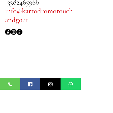
-3382465968
info@kartodromotouch
andgo.it
PRENOTA LA TUA GARA
Prenota