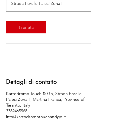
Strada Porcile Palesi Zona F
i
n
u
t
Prenota
i
Dettagli di contatto
Kartodromo Touch & Go, Strada Porcile
Palesi Zona F, Martina Franca, Province of
Taranto, Italy
3382465968
info@kartodromotouchandgo.it