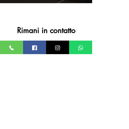
Rimani in contatto
Recapiti
KARTODROMO
TOUCH & GO
Via Porcile, 57 – 74015
Martina Franca (TA)