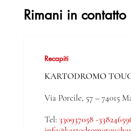
Rimani in contatto
Recapiti
KARTODROMO TOUC
Via Porcile, 57 – 74015 M
Tel:
330937058 -33824659
info@kartodromotouchan