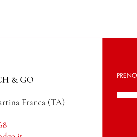
PRENO
H & GO
artina Franca (TA)
68
dgo.it