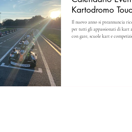
Kartodromo Tou
Il nuovo anno si preannuncia ri
per tutti gli appassionati di ka
con gare, scuole kart e competizio
nazionale. Ecco tutte le date da s
stagione 2026.