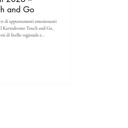
ch and Go
cco di appuntamenti emozionanti
rt al Kartodromo Touch and Go,
ni di livello regionale e
egnare in calendario per la