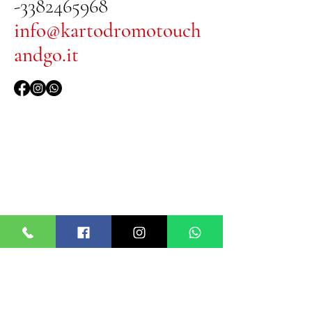
-3382465968
info@kartodromotouch
andgo.it
PRENOTA LA TUA GARA
Prenota