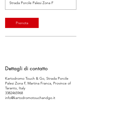
Strada Porcile Palesi Zona F
i
n
u
t
Prenota
i
Dettagli di contatto
Kartodromo Touch & Go, Strada Porcile
Palesi Zona F, Martina Franca, Province of
Taranto, Italy
3382465968
info@kartodromotouchandgo.it