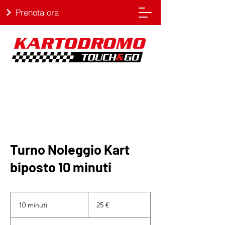
Prenota ora
Turno Noleggio Kart
biposto 10 minuti
25
euro
10 minuti
1
25 €
0
m