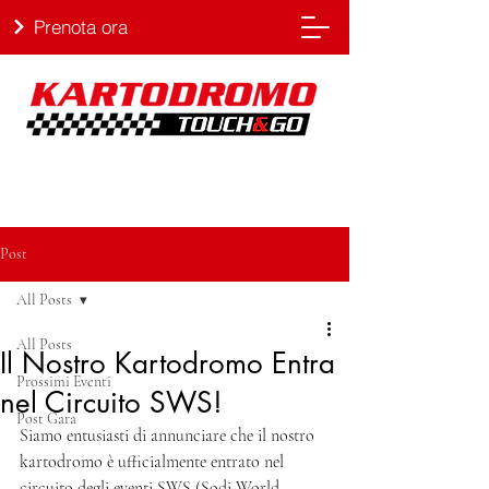
Prenota ora
Post
All Posts
All Posts
Il Nostro Kartodromo Entra
Prossimi Eventi
nel Circuito SWS!
Post Gara
Siamo entusiasti di annunciare che il nostro 
kartodromo è ufficialmente entrato nel 
circuito degli eventi SWS (Sodi World 